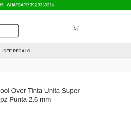
95
- WHATSAPP
392.9360316
IDEE REGALO
Pool Over Tinta Unita Super
4 pz Punta 2.6 mm