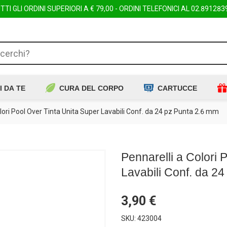
TI GLI ORDINI SUPERIORI A € 79,00 - ORDINI TELEFONICI AL
02.891283
I DA TE
CURA DEL CORPO
CARTUCCE
lori Pool Over Tinta Unita Super Lavabili Conf. da 24 pz Punta 2.6 mm
Pennarelli a Colori 
Lavabili Conf. da 2
3,90 €
SKU: 423004