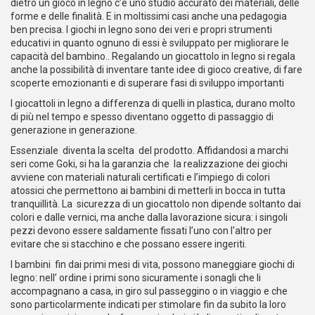
dietro un gioco in legno c’è uno studio accurato dei materiali, delle
forme e delle finalità. E in moltissimi casi anche una pedagogia
ben precisa. I giochi in legno sono dei veri e propri strumenti
educativi in quanto ognuno di essi è sviluppato per migliorare le
capacità del bambino.. Regalando un giocattolo in legno si regala
anche la possibilità di inventare tante idee di gioco creative, di fare
scoperte emozionanti e di superare fasi di sviluppo importanti
I giocattoli in legno a differenza di quelli in plastica, durano molto
di più nel tempo e spesso diventano oggetto di passaggio di
generazione in generazione.
Essenziale diventa la scelta del prodotto. Affidandosi a marchi
seri come Goki, si ha la garanzia che la realizzazione dei giochi
avviene con materiali naturali certificati e l’impiego di colori
atossici che permettono ai bambini di metterli in bocca in tutta
tranquillità. La sicurezza di un giocattolo non dipende soltanto dai
colori e dalle vernici, ma anche dalla lavorazione sicura: i singoli
pezzi devono essere saldamente fissati l’uno con l'altro per
evitare che si stacchino e che possano essere ingeriti.
I bambini fin dai primi mesi di vita, possono maneggiare giochi di
legno: nell’ ordine i primi sono sicuramente i sonagli che li
accompagnano a casa, in giro sul passeggino o in viaggio e che
sono particolarmente indicati per stimolare fin da subito la loro