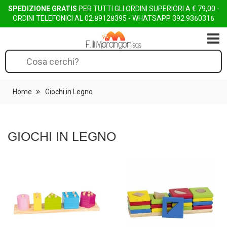
SPEDIZIONE GRATIS
PER TUTTI GLI ORDINI SUPERIORI A € 79,00 -
ORDINI TELEFONICI AL
02.89128395
- WHATSAPP
392.9360316
TOGG
Home
Giochi in Legno
GIOCHI IN LEGNO