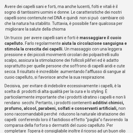
Avere dei capelli sani e forti, ma anche lucenti, folti e vitali è il
sogno di tantissimi uomini e donne. Le caratteristiche dei nostri
capelli sono contenute nel DNA e quindi non si può cambiare ciò
che la natura ha stabilito. Tuttavia, è possibile fare qualcosa per
migliorare la salute della chioma
Un trucco per avere capelli sani e forti è
massaggiare il cuoio
capelluto
.
Farlo regolarmente
aiuta la circolazione sanguigna e
stimola la crescita dei capelli
.
Un massaggio con una leggera
pressione e dei piccoli movimenti circolari dei polpastrelli sullo
scalpo, assicura la stimolazione dei follicoli piliferi ed è adatto
soprattutto per quelle persone che soffrono di capelli aridi e cute
secca. Il risultato è incredibile: aumentando l’afflusso di sangue al
cuoio capelluto, si favorisce anche la sua respirazione.
Decisiva, per evitare di indebolire eccessivamente i capelli, è la
scelta di prodotti di alta qualità per la cura e lo styling. È
particolarmente importante che i prodotti idratino i capelli e non li
rendano secchi. Pertanto, i prodotti contenenti
additivi chimici,
profumo, alcool, parabeni, solfati e conservanti artificiali
,
non
sono raccomandabili perché riducono la naturale idratazione dei
capelli conferendo loro il fastidioso effetto “paglia”o favorendo la
comparsa della forfora o dermatiti del cuoio capelluto. Per
completare l’opera è consigliabile inoltre il ricorso ad un buon olio