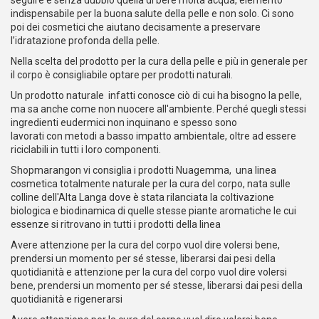
seguire è senza dubbio quella di bere molta acqua, elemento
indispensabile per la buona salute della pelle e non solo. Ci sono
poi dei cosmetici che aiutano decisamente a preservare
l’idratazione profonda della pelle.
Nella scelta del prodotto per la cura della pelle e più in generale per
il corpo è consigliabile optare per prodotti naturali.
Un prodotto naturale infatti conosce ciò di cui ha bisogno la pelle,
ma sa anche come non nuocere all'ambiente. Perché quegli stessi
ingredienti eudermici non inquinano e spesso sono
lavorati con metodi a basso impatto ambientale, oltre ad essere
riciclabili in tutti i loro componenti.
Shopmarangon vi consiglia i prodotti Nuagemma, una linea
cosmetica totalmente naturale per la cura del corpo, nata sulle
colline dell'Alta Langa dove è stata rilanciata la coltivazione
biologica e biodinamica di quelle stesse piante aromatiche le cui
essenze si ritrovano in tutti i prodotti della linea
Avere attenzione per la cura del corpo vuol dire volersi bene,
prendersi un momento per sé stesse, liberarsi dai pesi della
quotidianità e attenzione per la cura del corpo vuol dire volersi
bene, prendersi un momento per sé stesse, liberarsi dai pesi della
quotidianità e rigenerarsi