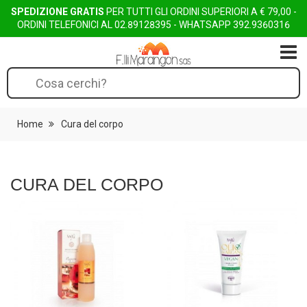
SPEDIZIONE GRATIS
PER TUTTI GLI ORDINI SUPERIORI A € 79,00 -
ORDINI TELEFONICI AL
02.89128395
- WHATSAPP
392.9360316
TOGG
Home
Cura del corpo
CURA DEL CORPO