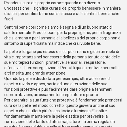
Prendersi cura del proprio corpo– quando non diventa
un’ossessione – significa curarsi del proprio benessere in maniera
olistica: per sentirsi bene con se stessi è utile sentirsi bene anche
fuori.
Sentirsi bene così come siamo è segnale di un buono stato di
salute mentale. Preoccuparsi per la propri igiene, per la fragranza
che si emana o per l’armonia e la bellezza del proprio corpo non è
sintomo di superficialità ma indice che ci si vuole bene.
La pelle è l’organo più esteso del corpo umano e gioca un ruolo di
vitale importanza nel benessere della persona tenuto conto delle
sue molteplici funzioni: protettive, sensoriali, respiratorie,
difensive, di termoregolazione. Per tutti questi motivi e per molti
altri merita una grande attenzione.
Quando la pelle è disidratata per esempio, oltre ad essere di
aspetto ruvido e opaco, porta ad una alterazione delle sue
funzioni protettive e può facilmente dare origine a fenomeni
come irritazioni, arrossamenti, screpolature o prurito.
Per garantire la sua funzione protettiva è fondamentale prendersi
cura della pelle nel modo corretto: questo gioverà anche al suo
aspetto che risulterà più fresco, liscio e luminoso E’ inoltre
fondamentale mantenere la pelle elastica per prevenire la
formazione delle tanto odiate smagliature. La prima regola da